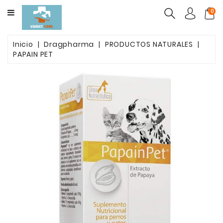
CATEGORY
0
ALIMENTO
Inicio
Dragpharma
PRODUCTOS NATURALES
MASCOTAS
PAPAIN PET
FARMACOS
PACK
BELLEZA
POST
OPETARORIO
ARENAS
AGLUTINANTES