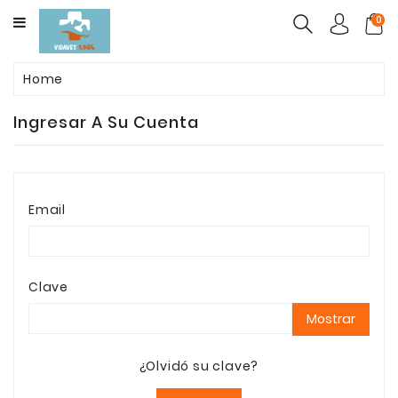
CATEGORY
0
ALIMENTO
Home
MASCOTAS
Ingresar A Su Cuenta
FARMACOS
PACK
BELLEZA
Email
POST
OPETARORIO
ARENAS
Clave
AGLUTINANTES
Mostrar
¿Olvidó su clave?