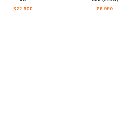
$22.600
$6.990
Precio
Precio
normal
norma