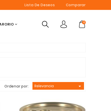
Lista De Deseos
Comparar
0
ARORIO

Relevancia
Ordenar por: