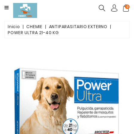
CATEGORY
0
ALIMENTO
Inicio
CHEMIE
ANTIPARASITARIO EXTERNO
MASCOTAS
POWER ULTRA 21-40 KG
FARMACOS
PACK
BELLEZA
POST
OPETARORIO
ARENAS
AGLUTINANTES