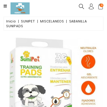
CATEGORY
0
ALIMENTO
Inicio
SUNIPET
MISCELANEOS
SABANILLA
MASCOTAS
SUNIPADS
FARMACOS
PACK
BELLEZA
POST
OPETARORIO
ARENAS
AGLUTINANTES