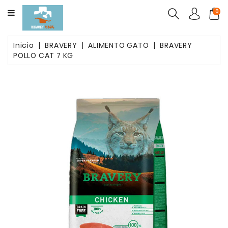
CATEGORY
0
ALIMENTO
Inicio
BRAVERY
ALIMENTO GATO
BRAVERY
MASCOTAS
POLLO CAT 7 KG
FARMACOS
PACK
BELLEZA
POST
OPETARORIO
ARENAS
AGLUTINANTES