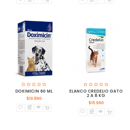
DOXIMICIN 60 ML
ELANCO CREDELIO GATO
2 A 8 KG
Precio
$10.890
Precio
$15.990
normal
normal