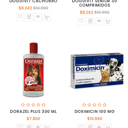
DOGUIVIT CACHORRO
DOGUIVIT SENIOR 30
COMPRIMIDOS
Precio
Precio
$8.242
$10.990
Precio
Precio
$8.242
$10.990
normal
normal
DORAZEL PLUS 300 ML
DOXIMICIN 100 MG
Precio
Precio
$7.800
$10.990
normal
normal