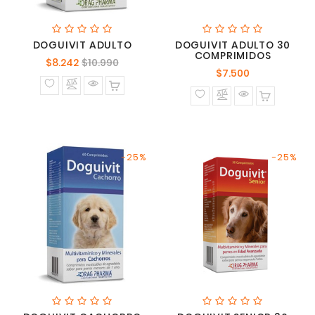
DOGUIVIT ADULTO
DOGUIVIT ADULTO 30
COMPRIMIDOS
Precio
Precio
$8.242
$10.990
Precio
$7.500
normal
normal
-25%
-25%