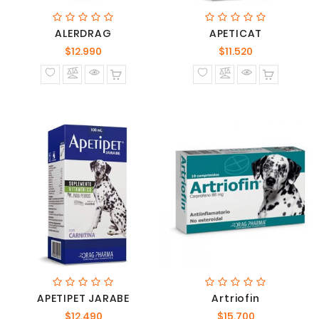
ALERDRAG
APETICAT
Precio
Precio
$12.990
$11.520
normal
normal
APETIPET JARABE
Artriofin
Precio
Precio
$12.490
$15.700