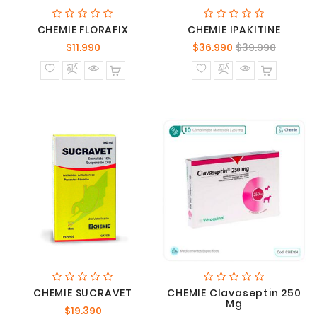
CHEMIE FLORAFIX
CHEMIE IPAKITINE
Precio
Precio
Precio
$11.990
$36.990
$39.990
normal
normal
CHEMIE SUCRAVET
CHEMIE Clavaseptin 250
Mg
Precio
$19.390