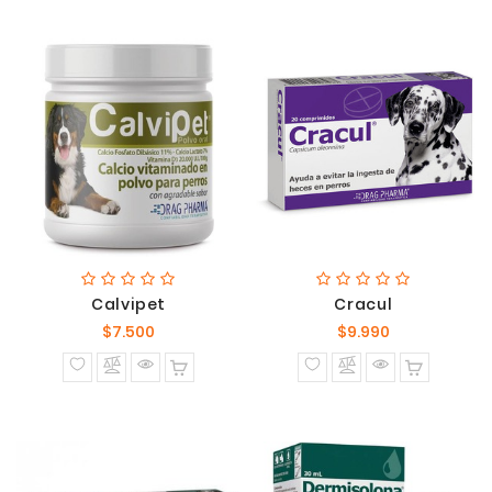
Calvipet
Cracul
Precio
Precio
$7.500
$9.990
normal
normal