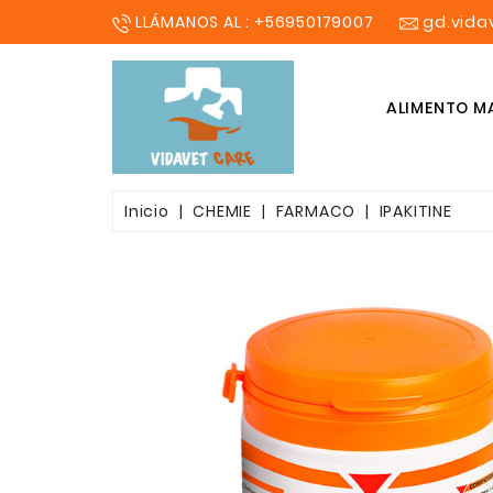
LLÁMANOS AL : +56950179007
gd.vid
ALIMENTO M
SHAMPOO COSMETICO
Inicio
CHEMIE
FARMACO
IPAKITINE