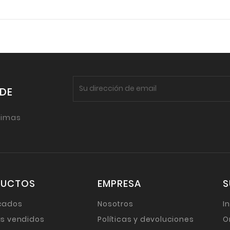
 DE
timas
DUCTOS
EMPRESA
S
cados
Nosotros
I
s vendidos
Políticas y devoluciones
O