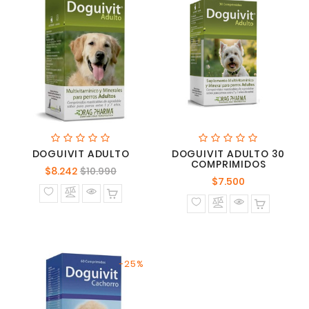
DOGUIVIT ADULTO
DOGUIVIT ADULTO 30
COMPRIMIDOS
Precio
Precio
$8.242
$10.990
Precio
$7.500
normal
normal
-25%