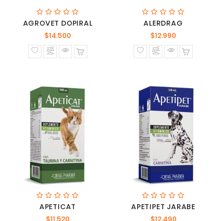
AGROVET DOPIRAL
ALERDRAG
Precio
Precio
$14.500
$12.990
normal
normal
APETICAT
APETIPET JARABE
Precio
Precio
$11.520
$12.490