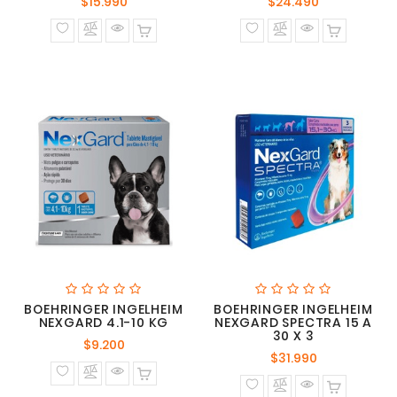
Precio
Precio
$15.990
$24.490
normal
normal
BOEHRINGER INGELHEIM
BOEHRINGER INGELHEIM
NEXGARD 4.1-10 KG
NEXGARD SPECTRA 15 A
30 X 3
Precio
$9.200
Precio
$31.990
normal
normal