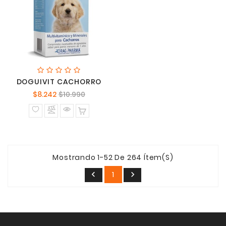
DOGUIVIT CACHORRO
Precio
Precio
$8.242
$10.990
normal
Mostrando 1-52 De 264 Ítem(s)
1

