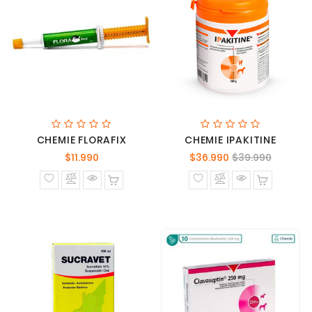
CHEMIE FLORAFIX
CHEMIE IPAKITINE
Precio
Precio
Precio
$11.990
$36.990
$39.990
normal
normal