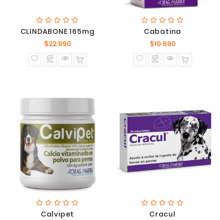
CLINDABONE 165mg
Cabatina
Precio
Precio
$22.990
$10.990
normal
normal
Calvipet
Cracul