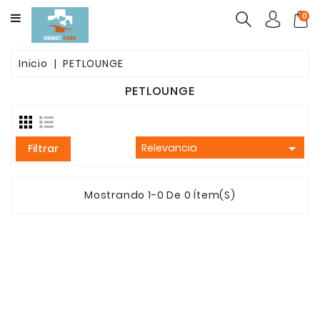
CATEGORY
0
ALIMENTO
Inicio
PETLOUNGE
MASCOTAS
PETLOUNGE
FARMACOS
PACK

Relevancia
Filtrar
BELLEZA
POST
Mostrando 1-0 De 0 Ítem(s)
OPETARORIO
ARENAS
AGLUTINANTES