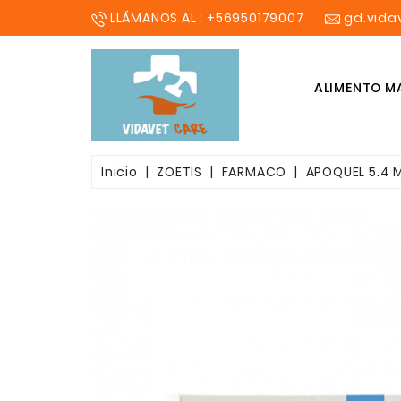
LLÁMANOS AL : +56950179007
gd.vid
ALIMENTO M
SHAMPOO COSMETICO
Inicio
ZOETIS
FARMACO
APOQUEL 5.4 