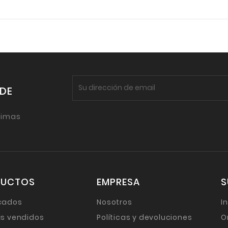
 DE
timas
DUCTOS
EMPRESA
S
cados
Nosotros
I
s vendidos
Políticas y devoluciones
O