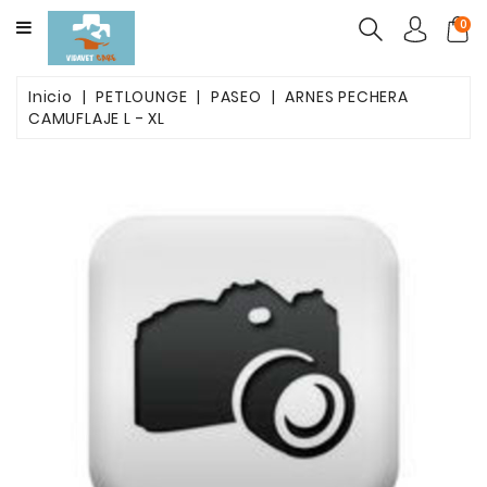
CATEGORY
0
ALIMENTO
Inicio
PETLOUNGE
PASEO
ARNES PECHERA
MASCOTAS
CAMUFLAJE L - XL
FARMACOS
PACK
BELLEZA
POST
OPETARORIO
ARENAS
AGLUTINANTES