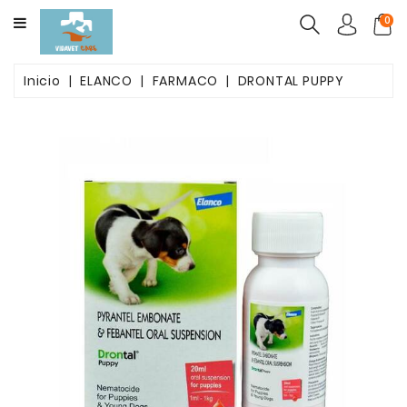
CATEGORY
0
ALIMENTO
Inicio
ELANCO
FARMACO
DRONTAL PUPPY
MASCOTAS
FARMACOS
PACK
BELLEZA
POST
OPETARORIO
ARENAS
AGLUTINANTES